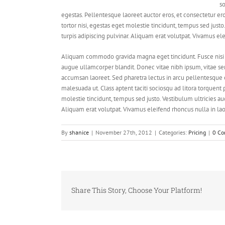
so
egestas. Pellentesque laoreet auctor eros, et consectetur er
tortor nisi, egestas eget molestie tincidunt, tempus sed justo
turpis adipiscing pulvinar. Aliquam erat volutpat. Vivamus el
Aliquam commodo gravida magna eget tincidunt. Fusce nisi 
augue ullamcorper blandit. Donec vitae nibh ipsum, vitae semp
accumsan laoreet. Sed pharetra lectus in arcu pellentesque 
malesuada ut. Class aptent taciti sociosqu ad litora torquent
molestie tincidunt, tempus sed justo. Vestibulum ultricies auc
Aliquam erat volutpat. Vivamus eleifend rhoncus nulla in lao
By
shanice
|
November 27th, 2012
|
Categories:
Pricing
|
0 C
Share This Story, Choose Your Platform!