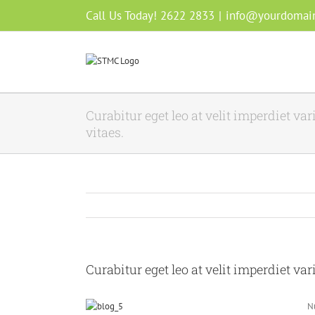
Skip
Call Us Today! 2622 2833
|
info@yourdomai
to
content
Curabitur eget leo at velit imperdiet va
vitaes.
Curabitur eget leo at velit imperdiet var
Nu