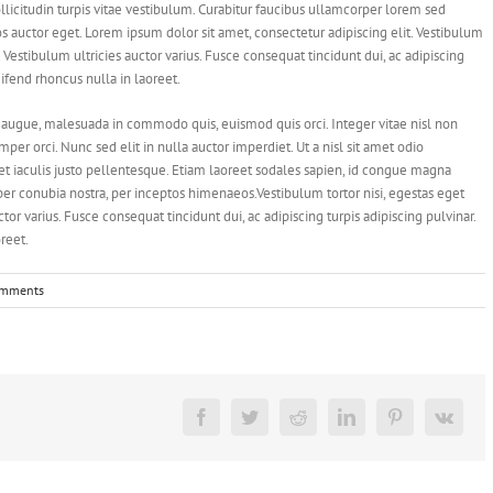
llicitudin turpis vitae vestibulum. Curabitur faucibus ullamcorper lorem sed
os auctor eget. Lorem ipsum dolor sit amet, consectetur adipiscing elit. Vestibulum
. Vestibulum ultricies auctor varius. Fusce consequat tincidunt dui, ac adipiscing
eifend rhoncus nulla in laoreet.
augue, malesuada in commodo quis, euismod quis orci. Integer vitae nisl non
er orci. Nunc sed elit in nulla auctor imperdiet. Ut a nisl sit amet odio
et iaculis justo pellentesque. Etiam laoreet sodales sapien, id congue magna
 per conubia nostra, per inceptos himenaeos.Vestibulum tortor nisi, egestas eget
tor varius. Fusce consequat tincidunt dui, ac adipiscing turpis adipiscing pulvinar.
reet.
omments
Facebook
Twitter
Reddit
LinkedIn
Pinterest
Vk