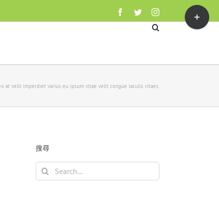
Toggle
Facebook
Twitter
Instagram
Sliding
Bar
Area
o at velit imperdiet varius eu ipsum vitae velit congue iaculis vitaes.
搜尋
Search
for: